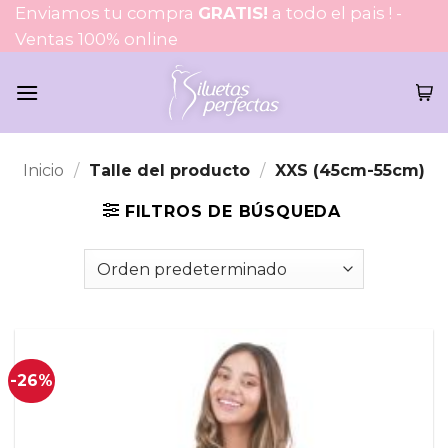
Saltar
Enviamos tu compra
GRATIS!
a todo el pais ! -
al
Ventas 100% online
contenido
Inicio
/
Talle del producto
/
XXS (45cm-55cm)
FILTROS DE BÚSQUEDA
-26%