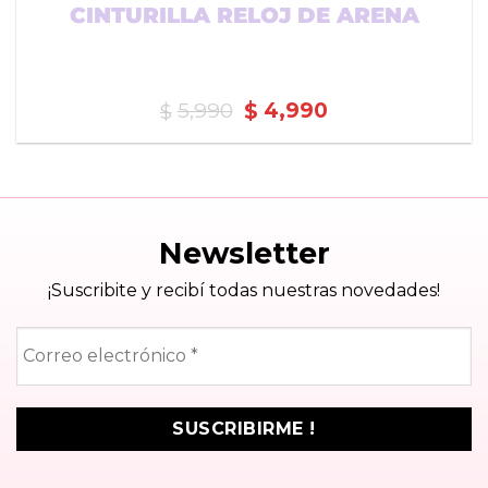
CINTURILLA RELOJ DE ARENA
El
El
5,990
4,990
$
$
precio
precio
original
actual
era:
es:
$5,990.
$4,990.
Newsletter
¡Suscribite y recibí todas nuestras novedades!
Correo
electrónico
*