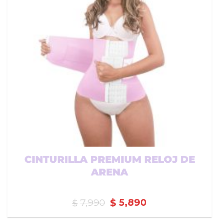
CINTURILLA PREMIUM RELOJ DE
ARENA
El
El
7,990
5,890
$
$
precio
precio