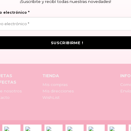
¡Suscribite y recibí todas nuestras novedades!
o electrónico
*
UETAS
TIENDA
INF
FECTAS
Mis compras
Como
e nosotros
Mis direcciones
Envío
tacto
WishList