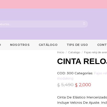
ais ! - Ventas 100% online
O
NOSOTROS
CATÁLOGO
TIPS DE USO
CONT
Inicio
/
Catalogo
/
Fajas reloj de ar
CINTA RELO
COD:
300
Categorías:
Fajas re
modaking
5,490
El
2,000
El
$
$
precio
precio
Cinta De Elástico Mercerizad
original
actual
Incluye Velcros De Ajuste. In
era:
es: