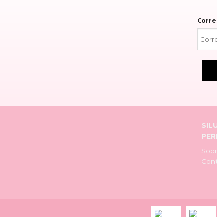
Corre
SIL
PER
Sobr
Con