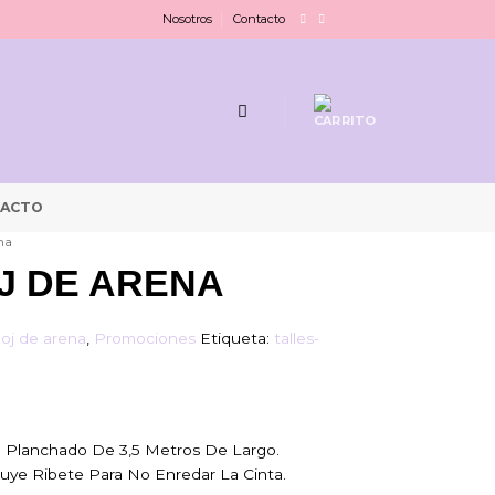
Nosotros
Contacto
ACTO
ena
J DE ARENA
loj de arena
,
Promociones
Etiqueta:
talles-
o Planchado De 3,5 Metros De Largo.
cluye Ribete Para No Enredar La Cinta.