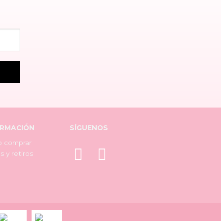
ORMACIÓN
SÍGUENOS
 comprar
s y retiros