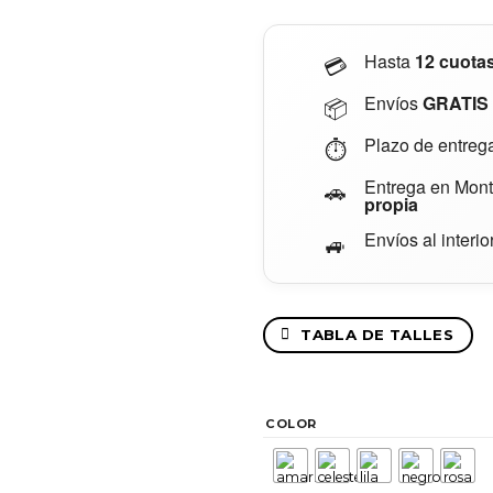
$5,490.
$2,000.
Hasta
12 cuota
💳
Envíos
GRATIS
📦
Plazo de entreg
⏱️
Entrega en Mont
🚗
propia
Envíos al interio
🚙
TABLA DE TALLES
COLOR