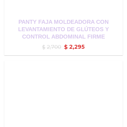
PANTY FAJA MOLDEADORA CON
LEVANTAMIENTO DE GLÚTEOS Y
CONTROL ABDOMINAL FIRME
El
El
2,700
2,295
$
$
precio
precio
original
actual
era:
es:
$2,700.
$2,295.