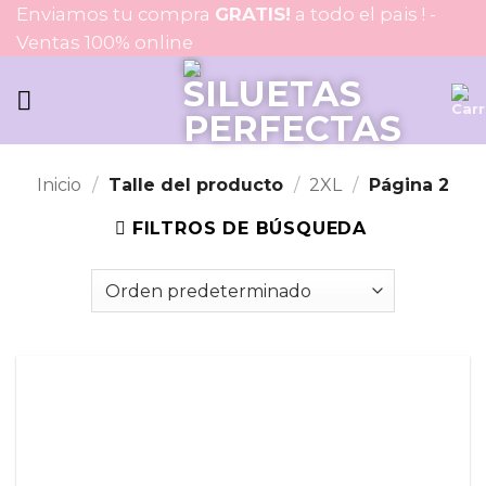
Saltar
Enviamos tu compra
GRATIS!
a todo el pais ! -
al
Ventas 100% online
contenido
Inicio
/
Talle del producto
/
2XL
/
Página 2
FILTROS DE BÚSQUEDA