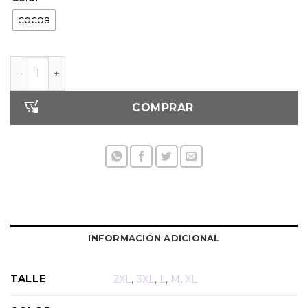
cocoa
Faja postquirúrgica de compresión media hasta la rodil
COMPRAR
INFORMACIÓN ADICIONAL
TALLE
2XL
,
3XL
,
L
,
M
,
XL