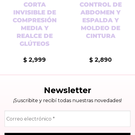
CORTA
CONTROL DE
A
INVISIBLE DE
ABDOMEN Y
COMPRESIÓN
ESPALDA Y
MEDIA Y
MOLDEO DE
REALCE DE
CINTURA
GLÚTEOS
2,999
2,890
$
$
Newsletter
¡Suscribite y recibí todas nuestras novedades!
Correo
electrónico
*