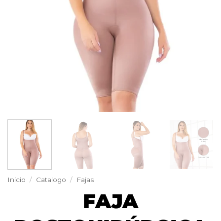
Inicio
/
Catalogo
/
Fajas
FAJA