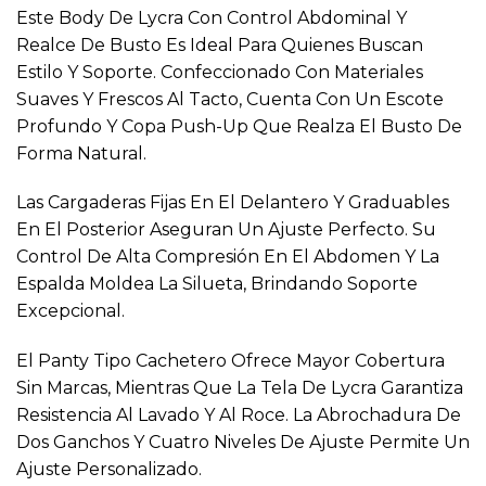
precio
precio
Este Body De Lycra Con Control Abdominal Y
original
actual
Realce De Busto Es Ideal Para Quienes Buscan
era:
es:
$3,900.
$3,290.
Estilo Y Soporte. Confeccionado Con Materiales
Suaves Y Frescos Al Tacto, Cuenta Con Un Escote
Profundo Y Copa Push-Up Que Realza El Busto De
Forma Natural.
Las Cargaderas Fijas En El Delantero Y Graduables
En El Posterior Aseguran Un Ajuste Perfecto. Su
Control De Alta Compresión En El Abdomen Y La
Espalda Moldea La Silueta, Brindando Soporte
Excepcional.
El Panty Tipo Cachetero Ofrece Mayor Cobertura
Sin Marcas, Mientras Que La Tela De Lycra Garantiza
Resistencia Al Lavado Y Al Roce. La Abrochadura De
Dos Ganchos Y Cuatro Niveles De Ajuste Permite Un
Ajuste Personalizado.