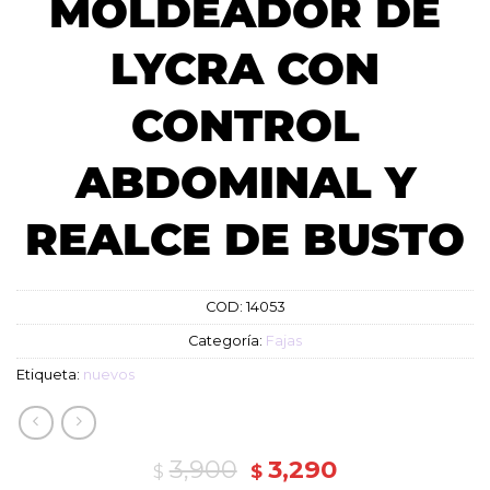
MOLDEADOR DE
LYCRA CON
CONTROL
ABDOMINAL Y
REALCE DE BUSTO
COD:
14053
Categoría:
Fajas
Etiqueta:
nuevos
El
El
3,900
3,290
$
$