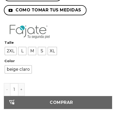
COMO TOMAR TUS MEDIDAS
Talle
2XL
L
M
S
XL
Color
beige claro
Body moldeador de lycra con control abdominal y realc
COMPRAR