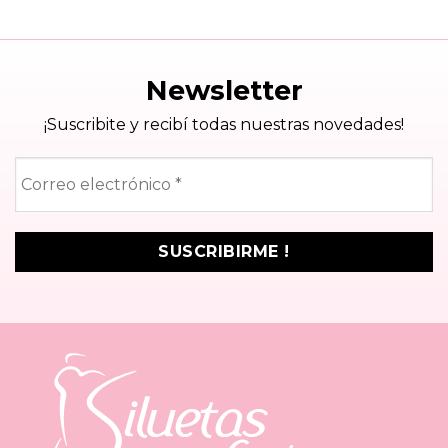
precio
pre
original
act
era:
es:
$4,800.
$4,
Newsletter
¡Suscribite y recibí todas nuestras novedades!
Correo
electrónico
*