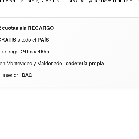
antienen La Forma, Mientras El Forro De Lycra Suave Hidrata Y Ci
2 cuotas
sin RECARGO
GRATIS
a todo el
PAÍS
 entrega:
24hs a 48hs
 en Montevideo y Maldonado :
cadetería propia
 interior :
DAC