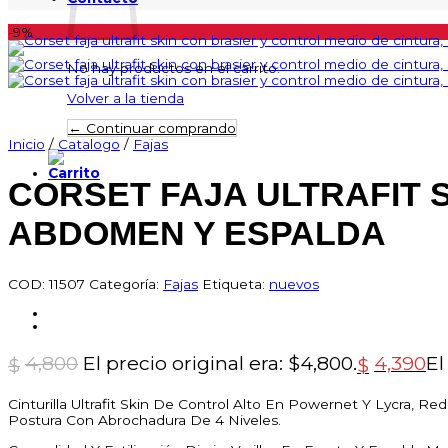
-9%
No hay productos en el carrito.
Volver a la tienda
← Continuar comprando
Inicio
/
Catalogo
/
Fajas
CORSET FAJA ULTRAFIT 
ABDOMEN Y ESPALDA
COD:
11507
Categoría:
Fajas
Etiqueta:
nuevos
4,800
El precio original era: $4,800.
4,390
El
$
$
Cinturilla Ultrafit Skin De Control Alto En Powernet Y Lycra,
Postura Con Abrochadura De 4 Niveles.