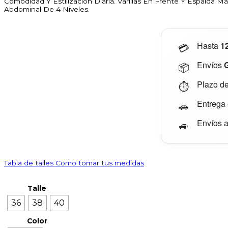
Comodidad Y Estilización Diaria. Varillas En Frente Y Espalda M
Abdominal De 4 Niveles.
Hasta
1
💳
Envíos
📦
Plazo de
⏱️
Entrega
🚗
Envíos al
🚙
Tabla de talles
Como tomar tus medidas
Talle
36
38
40
Color