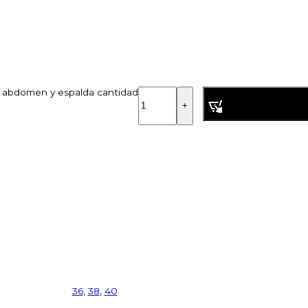
ra, abdomen y espalda cantidad
36
,
38
,
40